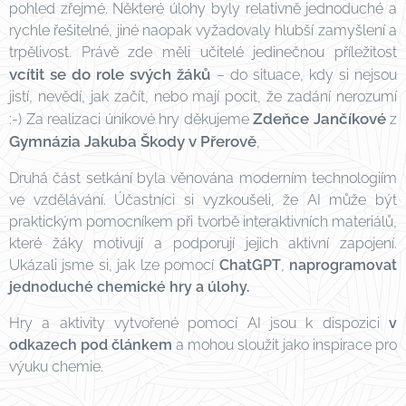
pohled zřejmé. Některé úlohy byly relativně jednoduché a
rychle řešitelné, jiné naopak vyžadovaly hlubší zamyšlení a
trpělivost. Právě zde měli učitelé jedinečnou příležitost
vcítit se do role svých žáků
– do situace, kdy si nejsou
jistí, nevědí, jak začít, nebo mají pocit, že zadání nerozumí
Zdeňce Jančíkové
:-) Za realizaci únikové hry děkujeme
z
Gymnázia Jakuba Škody v Přerově
,
Druhá část setkání byla věnována moderním technologiím
ve vzdělávání. Účastníci si vyzkoušeli, že AI může být
praktickým pomocníkem při tvorbě interaktivních materiálů,
které žáky motivují a podporují jejich aktivní zapojení.
Ukázali jsme si, jak lze pomocí
ChatGPT
,
naprogramovat
jednoduché chemické hry a úlohy.
Hry a aktivity vytvořené pomocí AI jsou k dispozici
v
odkazech pod článkem
a mohou sloužit jako inspirace pro
výuku chemie.