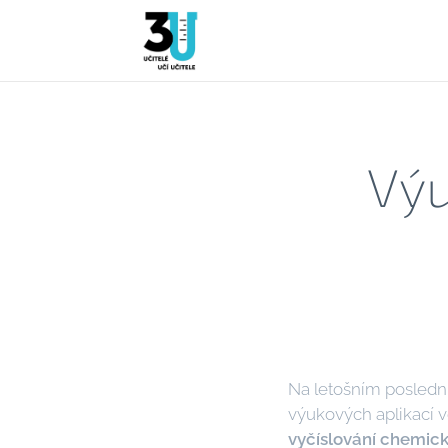
Výu
Na letošním poslední
výukových aplikací v
vyčíslování chemick