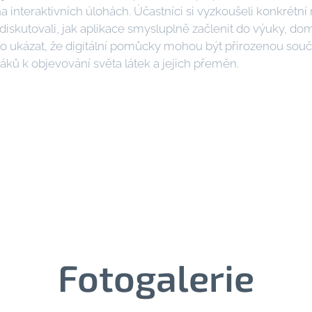
a interaktivních úlohách. Účastníci si vyzkoušeli konkrétní n
diskutovali, jak aplikace smysluplně začlenit do výuky, dom
lo ukázat, že digitální pomůcky mohou být přirozenou sou
áků k objevování světa látek a jejich přeměn.
Fotogalerie