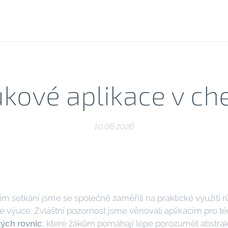
kové aplikace v ch
10.06.2026
m setkání jsme se společně zaměřili na praktické využití
e výuce. Zvláštní pozornost jsme věnovali aplikacím pro 
ých rovnic
, které žákům pomáhají lépe porozumět abstr