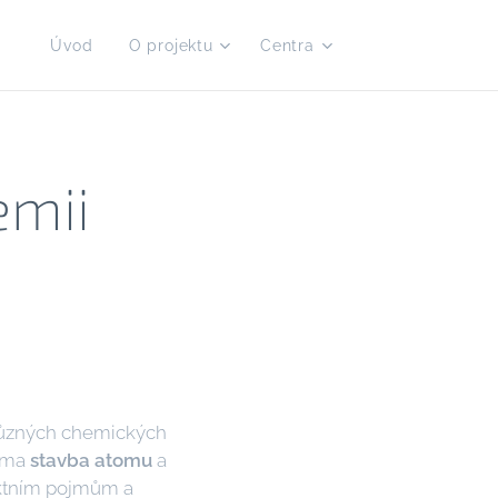
Úvod
O projektu
Centra
emii
 různých chemických
téma
stavba atomu
a
aktním pojmům a