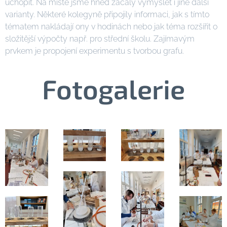
uchopit. Na místě jsme hned začaly vymýšlet i jiné další
varianty. Některé kolegyně připojily informaci, jak s tímto
tématem nakládají ony v hodinách nebo jak téma rozšířit o
složitější výpočty např. pro střední školu. Zajímavým
prvkem je propojení experimentu s tvorbou grafu.
Fotogalerie