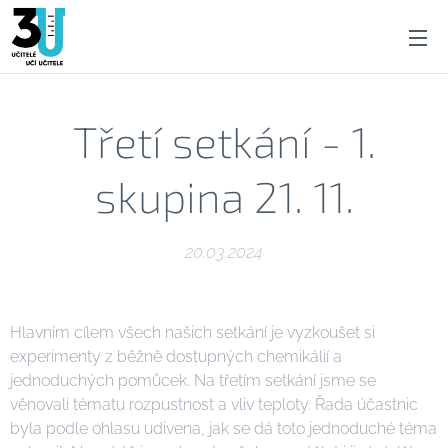
Třetí setkání - 1.
skupina 21. 11.
20.03.2024
Hlavním cílem všech našich setkání je vyzkoušet si
experimenty z běžně dostupných chemikálií a
jednoduchých pomůcek. Na třetím setkání jsme se
věnovali tématu rozpustnost a vliv teploty. Řada účastnic
byla podle ohlasu udivena, jak se dá toto jednoduché téma