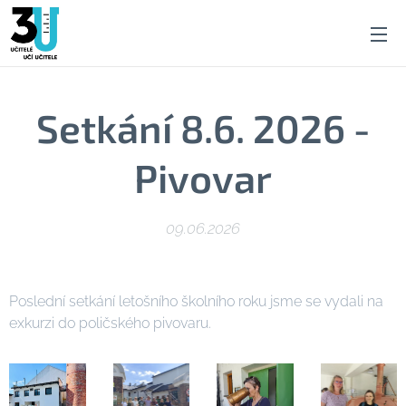
Setkání 8.6. 2026 -
Pivovar
09.06.2026
Poslední setkání letošního školního roku jsme se vydali na
exkurzi do poličského pivovaru.