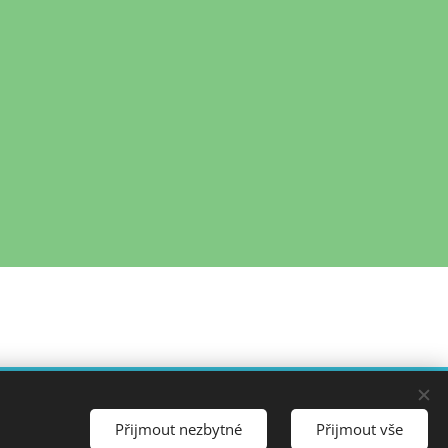
ha 6 - Dejvice
Cookies
Přijmout nezbytné
Přijmout vše