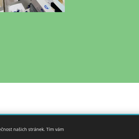
Těšíme se na setkání s Vámi v některém z center!
telství chemie a humanitních věd, Technická 5, 166 28 Pra
ečnost našich stránek. Tím vám