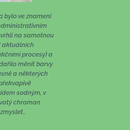
 a bylo ve znamení
administrativním
 vrhli na samotnou
d aktuálních
ukčními procesy) a
dařilo měnit barvy
ásně a některých
 překvapivě
oxidem sodným, v
dovatý chroman
ozmyslet..