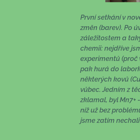
První setkání v no
změn (barev). Po ú
záležitostem a tak
chemii: nejdříve js
experimentů (proč 
pak hurá do labork
některých kovů (Cu
vůbec. Jedním z tě
zklamal, byl Mn7+ 
níž už bez problém
jsme zatím nechali 