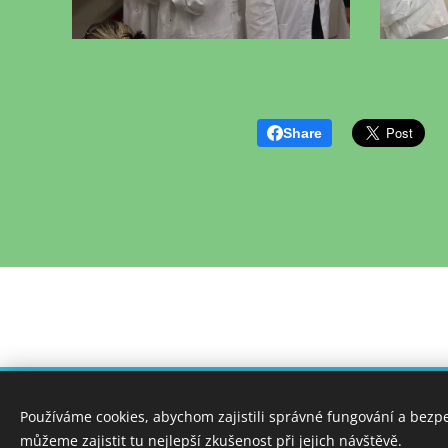
Share
VŠCHT Praha, Ústav uči
Používáme cookies, abychom zajistili správné fungování a bezp
můžeme zajistit tu nejlepší zkušenost při jejich návštěvě.