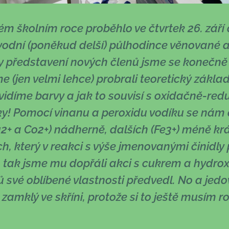
vém školním roce proběhlo ve čtvrtek 26. září
vodní (poněkud delší) půlhodince věnované 
y představení nových členů jsme se konečně
me (jen velmi lehce) probrali teoretický zákla
vidíme barvy a jak to souvisí s oxidačně-red
y! Pomocí vinanu a peroxidu vodíku se nám 
2+ a Co2+) nádherně, dalších (Fe3+) méně kr
ch, který v reakci s výše jmenovanými činidly
- tak jsme mu dopřáli akci s cukrem a hydr
ů své oblíbené vlastnosti předvedl. No a je
zamklý ve skříni, protože si to ještě musím r