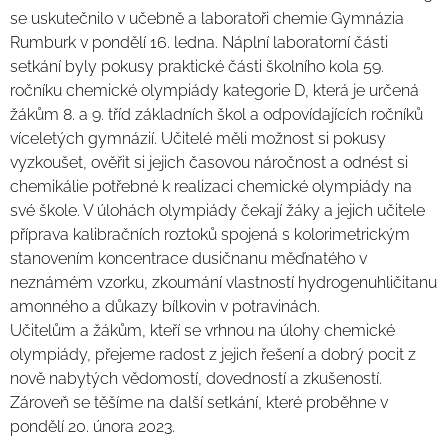
se uskutečnilo v učebně a laboratoři chemie Gymnázia
Rumburk v pondělí 16. ledna. Náplní laboratorní části
setkání byly pokusy praktické části školního kola 59.
ročníku chemické olympiády kategorie D, která je určená
žákům 8. a 9. tříd základních škol a odpovídajících ročníků
víceletých gymnázií. Učitelé měli možnost si pokusy
vyzkoušet, ověřit si jejich časovou náročnost a odnést si
chemikálie potřebné k realizaci chemické olympiády na
své škole. V úlohách olympiády čekají žáky a jejich učitele
příprava kalibračních roztoků spojená s kolorimetrickým
stanovením koncentrace dusičnanu měďnatého v
neznámém vzorku, zkoumání vlastností hydrogenuhličitanu
amonného a důkazy bílkovin v potravinách.
Učitelům a žákům, kteří se vrhnou na úlohy chemické
olympiády, přejeme radost z jejich řešení a dobrý pocit z
nově nabytých vědomostí, dovedností a zkušeností.
Zároveň se těšíme na další setkání, které proběhne v
pondělí 20. února 2023.