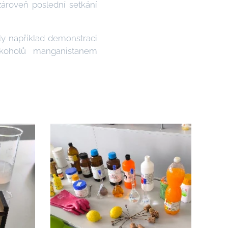
roveň poslední setkání
.
ly například demonstraci
alkoholů manganistanem