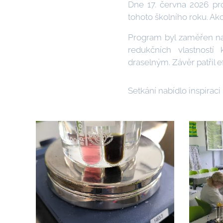
Dne 17. června 2026 p
tohoto školního roku. Akc
Program byl zaměřen na 
redukčních vlastností
draselným. Závěr patřil
Setkání nabídlo inspiraci