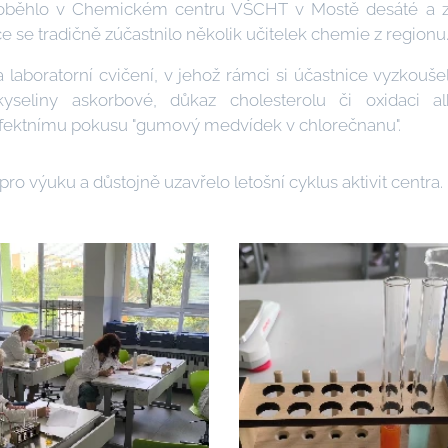
roběhlo v Chemickém centru VŠCHT v Mostě desáté a zá
e se tradičně zúčastnilo několik učitelek chemie z regionu
laboratorní cvičení, v jehož rámci si účastnice vyzkouše
 kyseliny askorbové, důkaz cholesterolu či oxidaci 
 efektnímu pokusu "gumový medvídek v chlorečnanu".
 pro výuku a důstojně uzavřelo letošní cyklus aktivit centra.