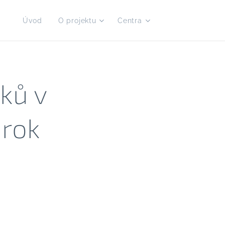
Úvod
O projektu
Centra
ků v
 rok