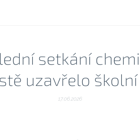
lední setkání chemi
tě uzavřelo školní
17.06.2026