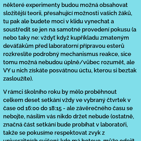
některé experimenty budou možná obsahovat
složitější teorii, přesahující možnosti vašich žáků,
tu pak ale budete moci v klidu vynechat a
soustředit se jen na samotné provedení pokusu (a
nebo taky ne: vždyť když kupříkladu zmateným
deváťákům před laboratorní přípravou esterů
rozkreslíte podrobný mechanismus reakce, sice
tomu možná nebudou úplně/vůbec rozumět, ale
VY u nich získáte posvátnou úctu, kterou si beztak
zasloužíte).
V rámci školního roku by mělo proběhnout
celkem deset setkání vždy ve vybraný čtvrtek v
čase od 16:00 do 18:15 - ale závěrečného času se
nebojte, násilím vás nikdo držet nebude (ostatně,
značná část setkání bude probíhat v laboratoři,
takže se pokusíme respektovat zvyk z
univerzitních cvičení: kdo má hotovo, může odejít