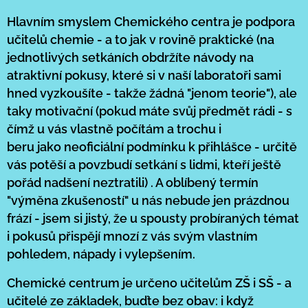
Hlavním smyslem Chemického centra je podpora
učitelů chemie - a to jak v rovině praktické (na
jednotlivých setkáních obdržíte návody na
atraktivní pokusy, které si v naší laboratoři sami
hned vyzkoušíte - takže žádná "jenom teorie"), ale
taky motivační (pokud máte svůj předmět rádi - s
čímž u vás vlastně počítám a trochu i
beru jako neoficiální podmínku k přihlášce - určitě
vás potěší a povzbudí setkání s lidmi, kteří ještě
pořád nadšení neztratili) . A oblíbený termín
"výměna zkušeností" u nás nebude jen prázdnou
frází - jsem si jistý, že u spousty probíraných témat
i pokusů přispějí mnozí z vás svým vlastním
pohledem, nápady i vylepšením.
Chemické centrum je určeno učitelům ZŠ i SŠ - a
učitelé ze základek, buďte bez obav: i když