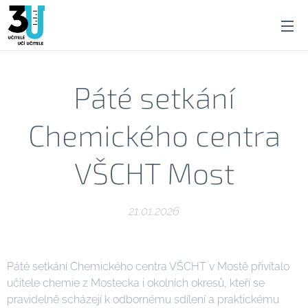
Páté setkání
Chemického centra
VŠCHT Most
21.01.2026
Páté setkání Chemického centra VŠCHT v Mostě přivítalo
učitele chemie z Mostecka i okolních okresů, kteří se
pravidelně scházejí k odbornému sdílení a praktickému