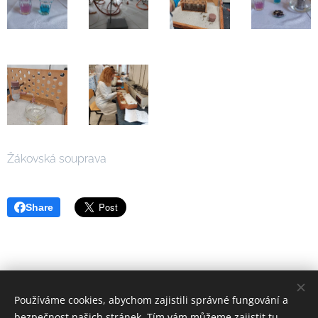
Žákovská souprava
Share
Používáme cookies, abychom zajistili správné fungování a
Těšíme se na setkání s Vámi v některém z center!
bezpečnost našich stránek. Tím vám můžeme zajistit tu