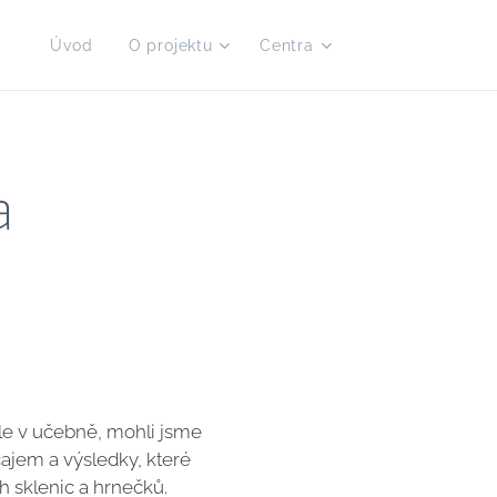
Úvod
O projektu
Centra
a
ale v učebně, mohli jsme
čajem a výsledky, které
h sklenic a hrnečků.