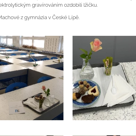
ektrolytickým gravírováním ozdobili lžičku.
Machové z gymnázia v České Lípě.