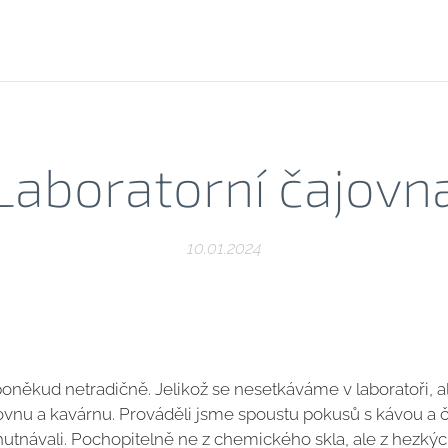
Laboratorní čajovn
10.01.2024
 poněkud netradičně. Jelikož se nesetkáváme v laboratoři, 
čajovnu a kavárnu. Prováděli jsme spoustu pokusů s kávou a 
chutnávali. Pochopitelně ne z chemického skla, ale z hezkýc