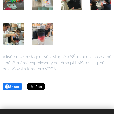
V květnu se pedagogové 2. stupně a SŠ inspirovali o známé
i méně známé experimenty na téma pH. MŠ a 1. stupeň
pokračoval s tématem VODA.
Share