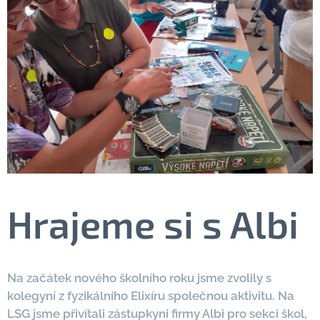
Hrajeme si s Albi
Na začátek nového školního roku jsme zvolily s
kolegyní z fyzikálního Elixíru společnou aktivitu. Na
LSG jsme přivítali zástupkyni firmy Albi pro sekci škol,