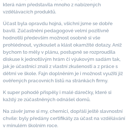
která nám představila mnoho z nabízených
vzdělávacích produktů.
Účast byla opravdu hojná, všichni jsme se dobře
bavili. Zúčastnění pedagogové velmi pozitivně
hodnotili především možnost osobně si vše
prohlédnout, vyzkoušet a klást okamžité dotazy. Aniž
bychom to měly v plánu, postupně se rozproudila
diskuse k jednotlivým hrám či výukovým sadám tak,
jak je účastníci znali z vlastní zkušenosti a z práce s
dětmi ve škole. Fajn doplněním je i možnost využití již
ověřených pracovních listů na stránkách firmy.
K super pohodě přispěly i malé dárečky, které si
každý ze zúčastněných odnášel domů.
Na závěr jsme si my, chemici, dopřáli ještě slavnostní
chvíle: byly předány certifikáty za účast na vzdělávání
v minulém školním roce.