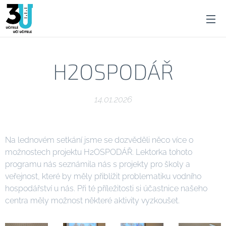
H2OSPODÁŘ
14.01.2026
Na lednovém setkání jsme se dozvěděli něco více o
možnostech projektu H2OSPODÁŘ. Lektorka tohoto
programu nás seznámila nás s projekty pro školy a
veřejnost, které by měly přiblížit problematiku vodního
hospodářství u nás. Při té příležitosti si účastnice našeho
centra měly možnost některé aktivity vyzkoušet.