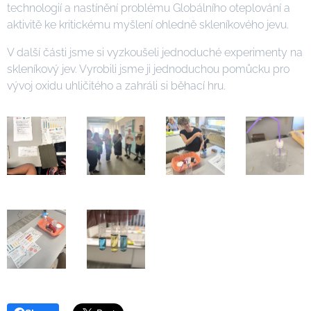
technologií a nastínění problému Globálního oteplování a
aktivitě ke kritickému myšlení ohledně skleníkového jevu.
V další části jsme si vyzkoušeli jednoduché experimenty na
skleníkový jev. Vyrobili jsme ji jednoduchou pomůcku pro
vývoj oxidu uhličitého a zahráli si běhací hru.