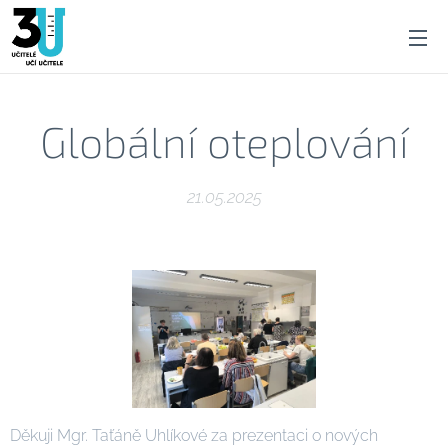
Globální oteplování
21.05.2025
Děkuji Mgr. Taťáně Uhlíkové za prezentaci o nových