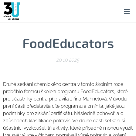
FoodEducators
20.10.2025
Druhé setkání chemického centra v tomto školním roce
proběhlo formou školení programu FoodEducators, které
pro účastníky centra připravila Jiřina Mahnelová. V úvodu
první části představila cíle programu a zmínila, jaké jsou
podmínky pro získání certifikátu. Následně pohovořila o
způsobech klasifikace potravin. Ve druhé části setkání si
účastníci vyzkoušeli tři aktivity, které případně mohou využít
i ve své výuce - čichem poznávali vůně potravin a koření,