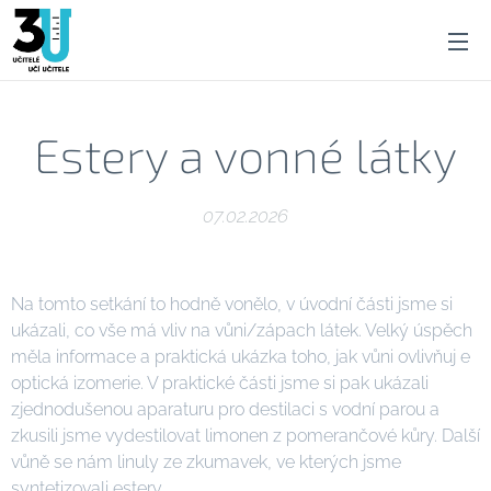
Estery a vonné látky
07.02.2026
Na tomto setkání to hodně vonělo, v úvodní části jsme si
ukázali, co vše má vliv na vůni/zápach látek. Velký úspěch
měla informace a praktická ukázka toho, jak vůni ovlivňuj e
optická izomerie. V praktické části jsme si pak ukázali
zjednodušenou aparaturu pro destilaci s vodní parou a
zkusili jsme vydestilovat limonen z pomerančové kůry. Další
vůně se nám linuly ze zkumavek, ve kterých jsme
syntetizovali estery.