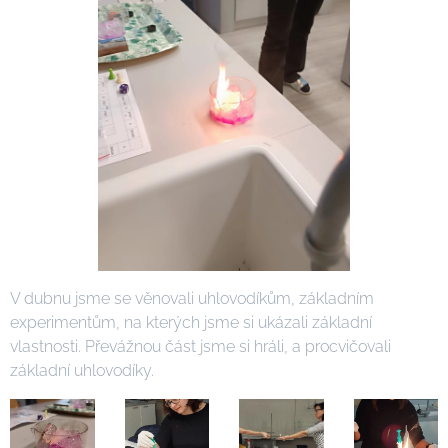
V dubnu jsme se věnovali uhlovodíkům, základním
experimentům, na kterých jsme si ukázali základní
vlastnosti. Převážnou část jsme si hráli, a procvičovali
základní uhlovodíky.