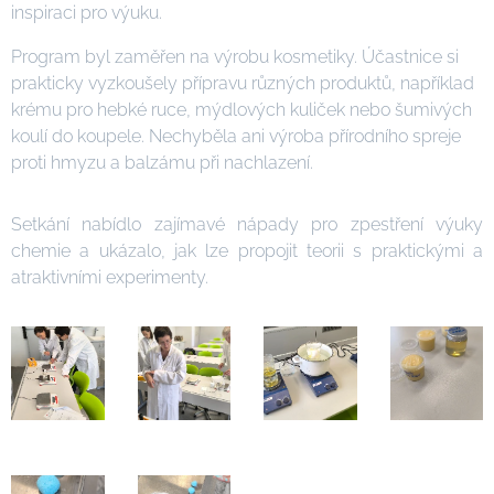
inspiraci pro výuku.
Program byl zaměřen na výrobu kosmetiky. Účastnice si
prakticky vyzkoušely přípravu různých produktů, například
krému pro hebké ruce, mýdlových kuliček nebo šumivých
koulí do koupele. Nechyběla ani výroba přírodního spreje
proti hmyzu a balzámu při nachlazení.
Setkání nabídlo zajímavé nápady pro zpestření výuky
chemie a ukázalo, jak lze propojit teorii s praktickými a
atraktivními experimenty.