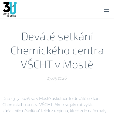
Deváté setkání
Chemického centra
VŠCHT v Mostě
13.05.2026
Dne 13. 5. 2026 se v Mostě uskutečnilo deváté setkání
Chemického centra VŠCHT. Akce se jako obvykle
zúčastnilo několik učitelek z regionu, které zde načerpaly