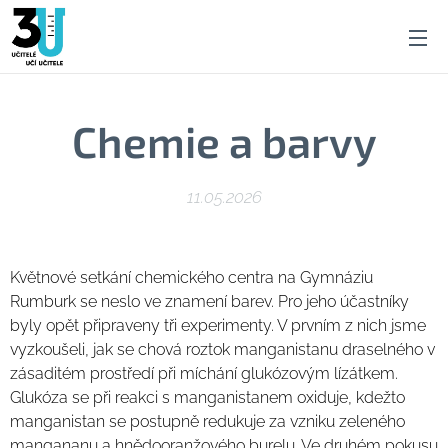
Chemie a barvy
11.05.2026
Květnové setkání chemického centra na Gymnáziu
Rumburk se neslo ve znamení barev. Pro jeho účastníky
byly opět připraveny tři experimenty. V prvním z nich jsme
vyzkoušeli, jak se chová roztok manganistanu draselného v
zásaditém prostředí při míchání glukózovým lízátkem.
Glukóza se při reakci s manganistanem oxiduje, kdežto
manganistan se postupně redukuje za vzniku zeleného
mangananu a hnědooranžového burelu. Ve druhém pokusu