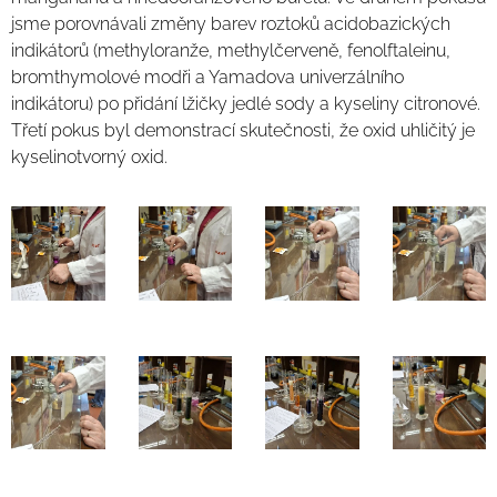
jsme porovnávali změny barev roztoků acidobazických
indikátorů (methyloranže, methylčerveně, fenolftaleinu,
bromthymolové modři a Yamadova univerzálního
indikátoru) po přidání lžičky jedlé sody a kyseliny citronové.
Třetí pokus byl demonstrací skutečnosti, že oxid uhličitý je
kyselinotvorný oxid.