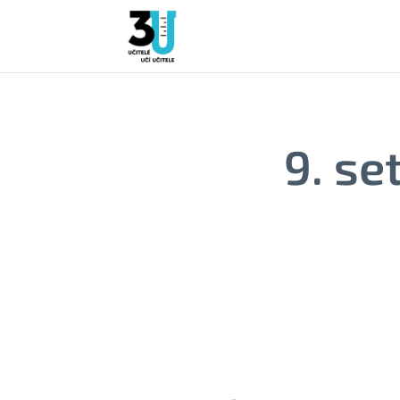
9. se