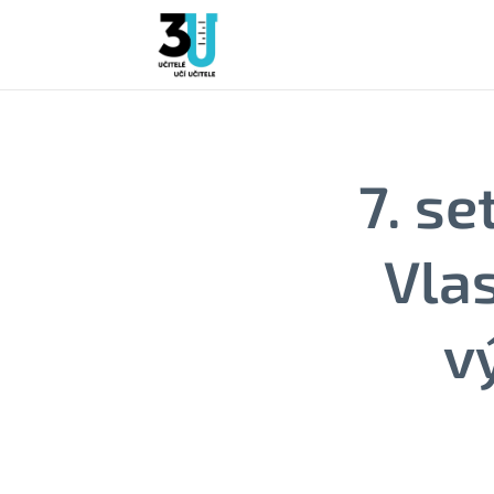
7. s
Vlas
v