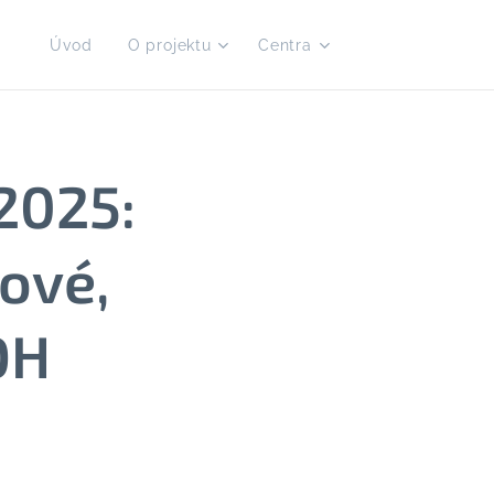
Úvod
O projektu
Centra
2025:
rové,
OH