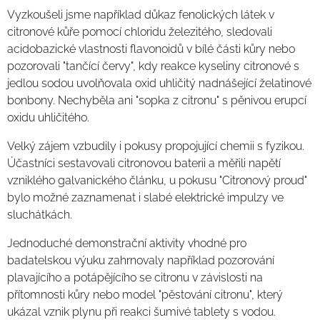
Vyzkoušeli jsme například důkaz fenolických látek v
citronové kůře pomocí chloridu železitého, sledovali
acidobazické vlastnosti flavonoidů v bílé části kůry nebo
pozorovali "tančící červy", kdy reakce kyseliny citronové s
jedlou sodou uvolňovala oxid uhličitý nadnášející želatinové
bonbony. Nechyběla ani "sopka z citronu" s pěnivou erupcí
oxidu uhli
čitého.
Velký zájem vzbudily i pokusy propojující chemii s fyzikou.
Účastníci sestavovali citronovou baterii a měřili napětí
vzniklého galvanického článku, u pokusu "Citronový proud"
bylo možné zaznamenat i slabé elektrické impulzy ve
sluchátkách.
Jednoduché demonstrační aktivity vhodné pro
badatelskou výuku zahrnovaly například pozorování
plavajícího a potápějícího se citronu v závislosti na
přítomnosti kůry nebo model "pěstování citronu", který
ukázal vznik plynu při reakci šumivé tablety s vodou.