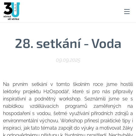
28. setkání - Voda
09.09.2025
Na prvním setkání v tomto školním roce jsme hostili
lektorky projektu H2Ospodář,
které si pro nás připravily
inspirativní a podnětný workshop. Seznámili jsme se s
nabídkou vzdělávacích programů zaměřených na
hospodaření s vodou, šetrné využívání přírodních zdrojů a
environmentální výchovu. Workshop přinesl praktické tipy i
inspiraci, jak tato témata zapojit do výuky a motivovat žáky
k odpovědnému přístupu k životnímu prostředí. Nechyběly