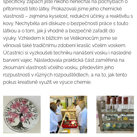
specifický zápach jistě nikoho nenechal na pochybách o
přítomnosti této látky. Prokazovali jsme jeho chemické
vlastnosti – zejména kyselost, redukční účinky a reaktivitu s
kovy. Nechyběla ani diskuze o bezpečnosti práce s touto
látkou a o tom, jak ji vhodně a bezpečně zařadit do
výuky. Vzhledem k blížícím se Velikonocům jsme se
věnovali také tradičnímu zdobení kraslic včelím voskem.
Účastníci si vyzkoušeli techniku nanášení vosku i následné
barvení vajec. Následovala praktická část zaměřená na
zkoumání vlastností včelího vosku, především jeho
rozpustnosti v různých rozpouštědlech, a na to, jak tento
pokus kreativně využít ve výuce chemie.