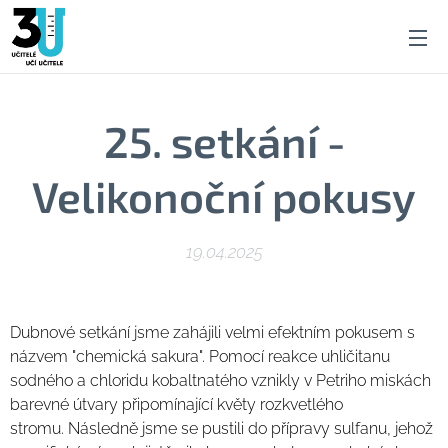
25. setkání -
Velikonoční pokusy
19.04.2025
Dubnové setkání jsme zahájili velmi efektním pokusem s
názvem "chemická sakura". Pomocí reakce uhličitanu
sodného a
chloridu kobaltnatého vznikly v Petriho miskách
barevné útvary připomínající květy rozkvetlého
stromu. Následně jsme se pustili do přípravy sulfanu, jehož