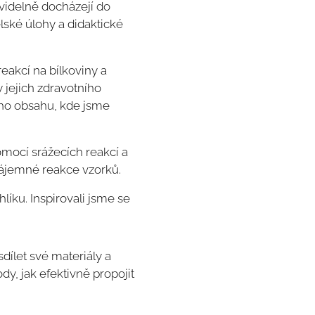
videlně docházejí do
elské úlohy a didaktické
reakcí na bílkoviny a
 jejich zdravotního
ího obsahu, kde jsme
omocí srážecích reakcí a
zájemné reakce vzorků.
líku. Inspirovali jsme se
sdílet své materiály a
dy, jak efektivně propojit