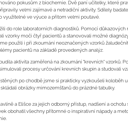
nováno pokusům z biochemie. Dvě paní učitelky, které pra
řipravily velmi zajímavé a netradiční aktivity. Sdílely badat
no využitelné ve výuce a přitom velmi poutavé.
vžili do role laboratorních diagnostiků. Pomocí důkazových 
li vzorky moči čtyř pacientů a stanovovali možné diagnózy
sme použili i při zkoumání neoznačených vzorků žaludečn
oblémy pacientů na základě provedených analýz.
budila aktivita zaměřená na zkoumání "krevních" vzorků. P
imulovali procesy určování krevních skupin a studovali v
ístěných po chodbě jsme si prakticky vyzkoušeli koloběh uh
skládali obrázky mimozemšťanů do prázdné tabulky.
vlíně a Elišce za jejich odborný přístup, nadšení a ochotu 
vek obohatil všechny přítomné o inspirativní nápady a meto
mie.