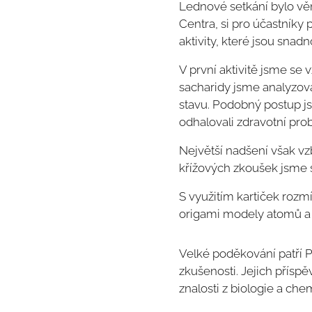
Lednové setkání bylo vě
Centra, si pro účastníky p
aktivity, které jsou snad
V první aktivitě jsme se 
sacharidy jsme analyzova
stavu. Podobný postup j
odhalovali zdravotní pr
Největší nadšení však vz
křížových zkoušek jsme s
S využitím kartiček rozm
origami modely atomů a 
Velké poděkování patří Pa
zkušenosti. Jejich příspě
znalosti z biologie a che