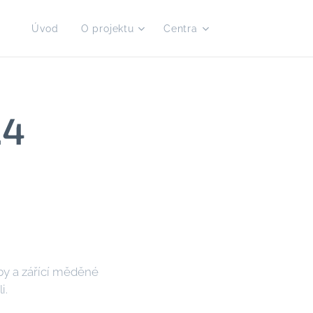
Úvod
O projektu
Centra
24
by a zářící měděné
i.