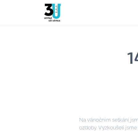
1
Na vánočním setkání jsm
ozdoby. Vyzkoušeli jsme