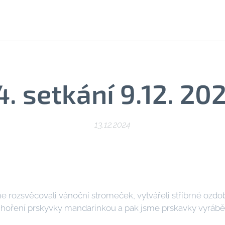
4. setkání 9.12. 20
13.12.2024
e rozsvěcovali vánoční stromeček, vytvářeli stříbrné ozdo
 hoření prskyvky mandarinkou a pak jsme prskavky vyráběl