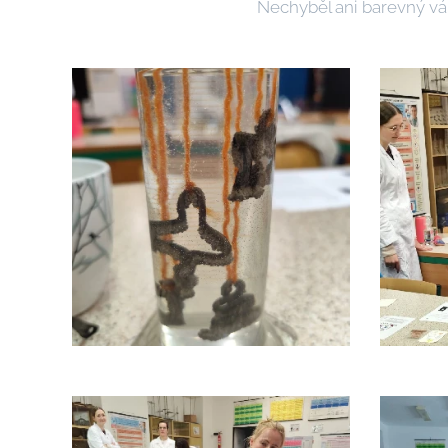
Nechyběl ani barevný vá