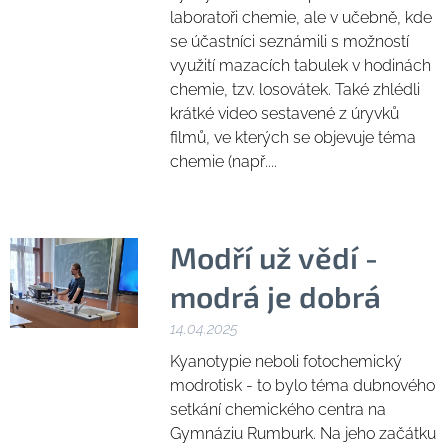
laboratoři chemie, ale v učebně, kde
se účastníci seznámili s možností
využití mazacích tabulek v hodinách
chemie, tzv. losovátek. Také zhlédli
krátké video sestavené z úryvků
filmů, ve kterých se objevuje téma
chemie (např....
Modří už vědí -
modrá je dobrá
14.04.2025
Kyanotypie neboli fotochemický
modrotisk - to bylo téma dubnového
setkání chemického centra na
Gymnáziu Rumburk. Na jeho začátku