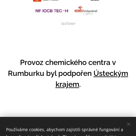
Provoz chemického centra v
Rumburku byl podpořen
Ústeckým
krajem
.
Používáme cookies, abychom zajistili správné fungování a
Těšíme se na setkání s Vámi v některém z center!